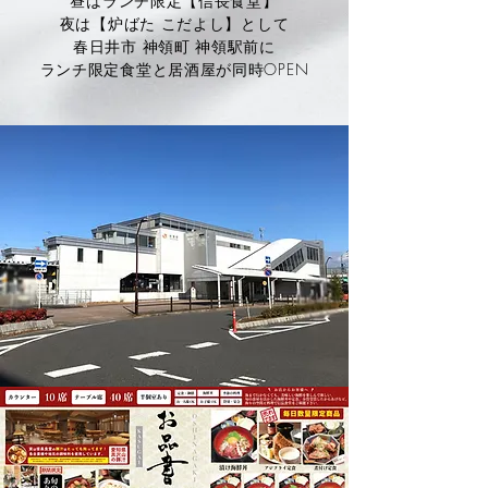
昼はランチ限定【信長食堂】
夜は【炉ばた こだよし】として
春日井市 神領町 神領駅前に
ランチ限定食堂と居酒屋が
同時OPEN