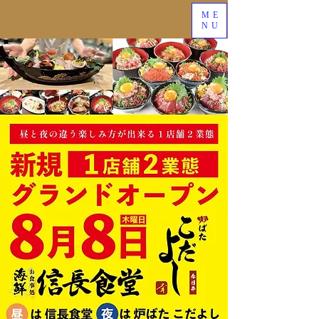
ME
NU