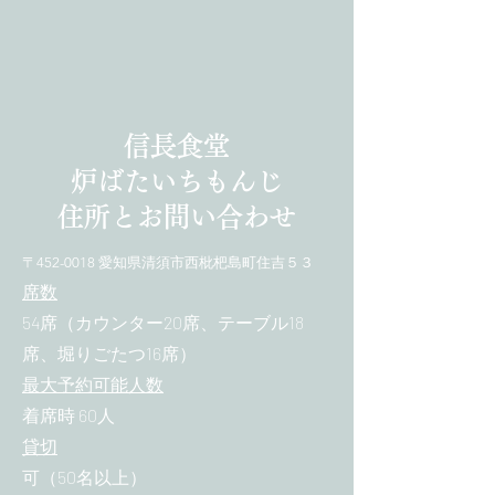
信長食堂
炉ばたいちもんじ
​住所とお問い合わせ
〒452-0018 愛知県清須市西枇杷島町住吉５３
席数
54席（カウンター20席、テーブル18
席、堀りごたつ16席）
最大予約可能人数
着席時 60人
貸切
可（50名以上）