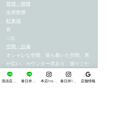
禁煙・喫煙
全席禁煙
駐車場
有
12台
空間・設備
オシャレな空間、落ち着いた空間、席
が広い、カウンター席あり、掘りごた
つあり、バリアフリー、電源あり、無
料Wi-Fiあり、車椅子で入店可
清須店LINE
春日井店LINE
本店Instagram
春日井Instagram
店舗情報
交通手段
/西枇杷島駅 徒歩1分/西枇杷島
駅から84m
営業時間
[昼] 11:00～14:30 (LO.14:00)
[夜] 17:00～22:00
(LO.food21:00,drink21:30)