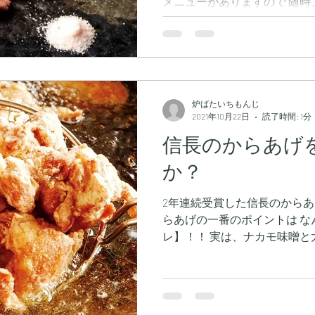
メニューがありますので 随時
ニューをご紹介致しますね(^-^
キ】 牛タンステーキは当店の人
炉ばたいちもんじ
2021年10月22日
読了時間: 1分
信長のからあげ
か？
2年連続受賞した信長のからあ
らあげの一番のポイントは な
レ】！！ 実は、ナカモ味噌と
隠し味と、秘伝の調合で作り上
す。 ご飯にもピッタリ！ お酒