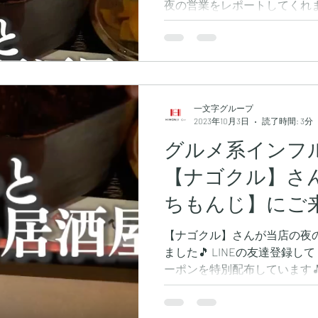
夜の営業をレポートしてくれまし
てくださった方々にお得なク
す🎵 店舗の写真やお料理の写真
一文字グループ
2023年10月3日
読了時間: 3分
グルメ系インフ
【ナゴクル】さ
ちもんじ】にご
🎵
【ナゴクル】さんが当店の夜
ました🎵 LINEの友達登録
ーポンを特別配布しています
真も一部添付させて頂きます^
【夜の部 炉ばたいちもんじ】へ