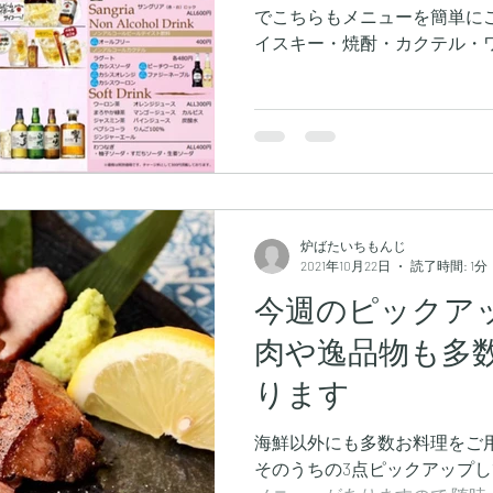
でこちらもメニューを簡単にご
イスキー・焼酎・カクテル・
ソフトドリンク・勿論ボトル
ります(^-^)...
炉ばたいちもんじ
2021年10月22日
読了時間: 1分
今週のピックア
肉や逸品物も多
ります
海鮮以外にも多数お料理をご
そのうちの3点ピックアップし