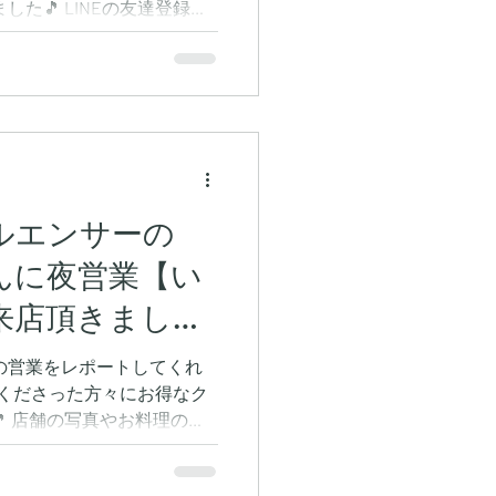
た🎵 LINEの友達登録し
ーポンを特別配布していま
の一部をご紹介^^...
ルエンサーの
んに夜営業【い
来店頂きました
の営業をレポートしてくれ
してくださった方々にお得なク
 店舗の写真やお料理の写
^ 皆様是非、この機会に
 ご来店ください🎵...