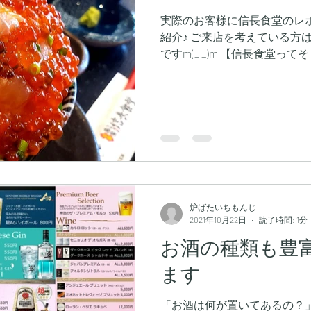
実際のお客様に信長食堂のレポ
紹介♪ ご来店を考えている方
ですm(_ _)m 【信長食堂っ
名鉄西枇杷島駅から徒歩で1分
日井店はこちら (電車で伺い
程でつきました！) 駅から目
信長食堂が確認できます！ 【
り！しかも無料】※現在は工
店舗の目の前に駐車場がありま
スタッフに声をかけると(店舗
す！ なので、満車でも対応し
【店舗雰囲気】 全面ガラス張
炉ばたいちもんじ
していざ入店！ おおお、 店
2021年10月22日
読了時間: 1分
囲気のあるジャズがまた 味の
お酒の種類も豊
～♪ ショーケースには何か美
ます
でいました 今回はあえて、 
ました♪ カウンターからは 
【ランチメニュー】 さて、本
「お酒は何が置いてあるの？」