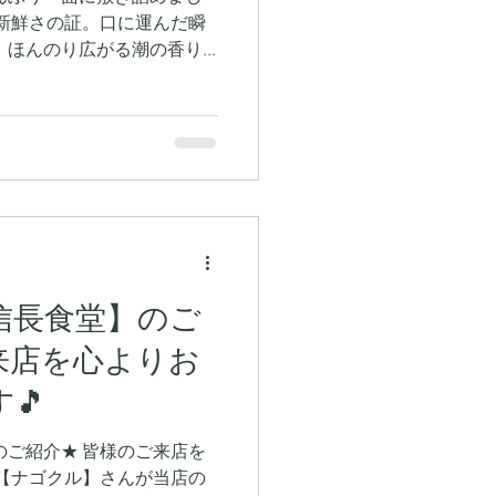
新鮮さの証。口に運んだ瞬
、ほんのり広がる潮の香り
オリーブオイルをひと回し
ぷちぷち、とろり」とした
。 信長食堂 清須本店 所
清須市西枇杷島町住吉５３ ※期
となります。予めご了承く
信長食堂】のご
来店を心よりお
🎵
ご紹介★ 皆様のご来店を
 【ナゴクル】さんが当店の