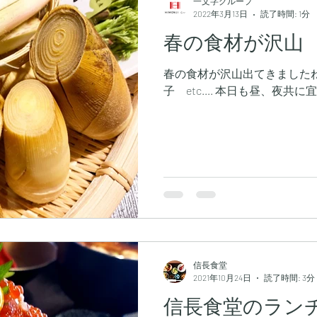
一文字グループ
2022年3月13日
読了時間: 1分
春の食材が沢山
春の食材が沢山出てきましたね🌸 ● 山菜の天麩羅
子 etc.... 本日も昼、夜共
信長食堂
2021年10月24日
読了時間: 3分
信長食堂のラン