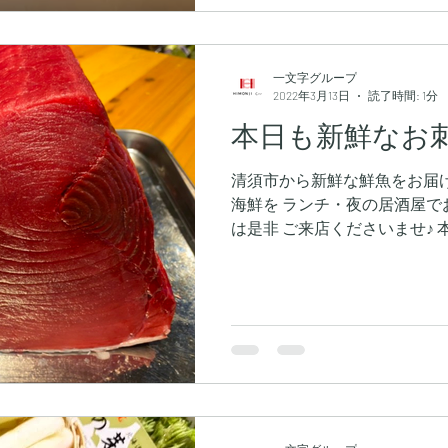
一文字グループ
2022年3月13日
読了時間: 1分
本日も新鮮なお
清須市から新鮮な鮮魚をお届け
海鮮を ランチ・夜の居酒屋で
は是非 ご来店くださいませ♪ 
グロ刺あります❗️ 皆様のご来
炉ばたいちもんじ #信長のからあ