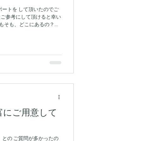
ートを して頂いたのでご
はご参考にして頂けると幸い
てそもそも、どこにあるの？】
のところにあります！ ※春
ましたが、実際は歩いて40秒
の前にあり、駅を降りてすぐ
駅前なのにパーキング有
事中の為店裏になります。
す。 万一、満車の場合は
裏の駐車場)案内してくれま
てもらえるので 安心です♪
りで、いい感じです🎵 期待
舗内に瓦が！かっこ良い。 雰
ある雰囲気をだしてますね
富にご用意して
味しそうな 食材が幾つか並ん
カウンター席に座ることにし
キッチンの様子が覗けます～w
題
との ご質問が多かったの