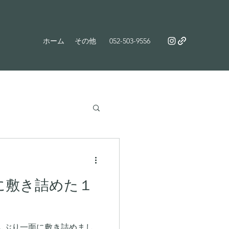
ホーム
その他
052-503-9556
に敷き詰めた１
んぶり一面に敷き詰めまし