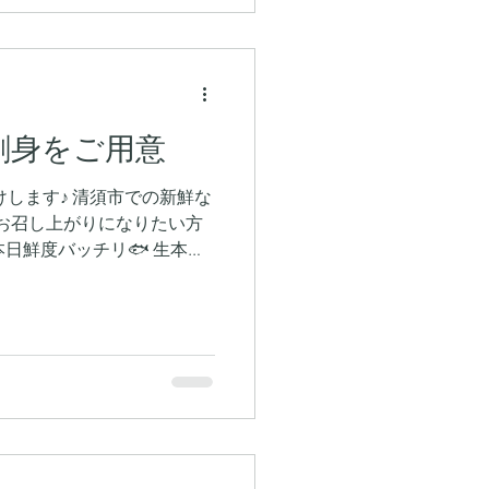
刺身をご用意
します♪ 清須市での新鮮な
お召し上がりになりたい方
本日鮮度バッチリ🐟 生本マ
店是非お待ちしております♪ #
げ...