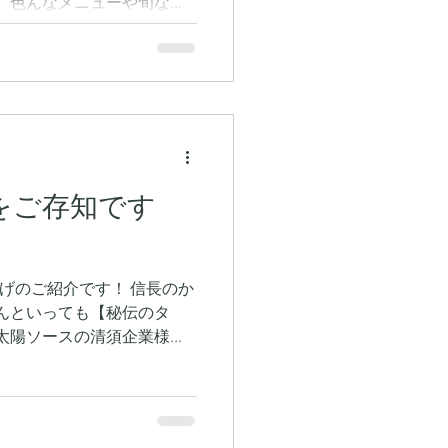
、色んなメニューや旬なメ
) まずは ①【牛タンステー
気メニューの１つです♪...
をご存知です
げのご紹介です！ 信長のか
んといっても【秘伝のタ
太陽ソースの清須企業様の
げた 【甘辛だれ】なんで
のアテにもピッタリ！...