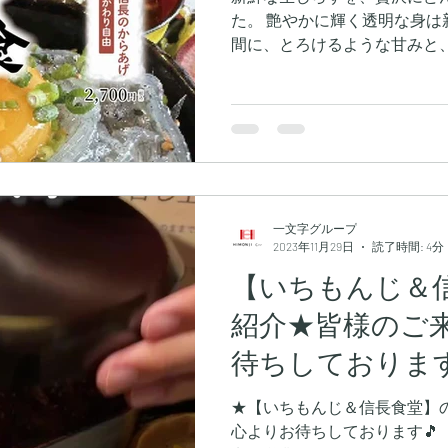
た。 艶やかに輝く透明な身は
間に、とろけるような甘みと
が広がります。 特製の醤油や
して、生しらすならではの「
極上の食感をお楽しみください
在地： 〒452-0018 愛知県
間と数量限定で予告なく終了
ださい。
一文字グループ
2023年11月29日
読了時間: 4分
【いちもんじ＆
紹介★皆様のご
待ちしております
★【いちもんじ＆信長食堂】の
心よりお待ちしております🎵