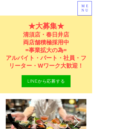
ME
NU
★大募集★
清須店・春日井店
両店舗積極採用中
=事業拡大の為=
アルバイト・パート・社員・フ
リーター・Wワーク大歓迎！
LINEから応募する