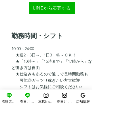
LINEから応募する
勤務時間・シフト
10:00～24:00
★週2・3日～、1日3・4h～ＯＫ！
★「10時～」「15時まで」「17時から」な
ど働き方は自由
★仕込みもあるので通しで長時間勤務も
可能◎ガッツリ稼ぎたい方大歓迎！
シフトはお気軽にご相談ください♪
「授業終わりに」「学校がない土日メイン
で」
清須店LINE
春日井店LINE
本店Instagram
春日井Instagram
店舗情報
「ガッツリ稼ぎたいからフルタイムで」「終
電まで」
などアナタのライフスタイルに合わせて働く
ことができます◎