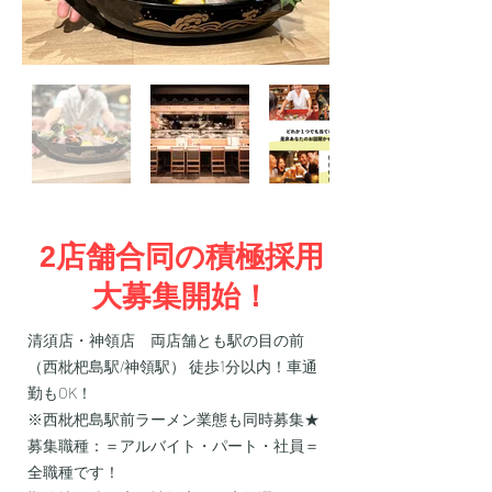
2店舗合同の積極採用
大募集開始！
清須店・神領店 両店舗とも駅の目の前
（西枇杷島駅/神領駅） 徒歩1分以内！車通
勤もOK！
​※西枇杷島駅前ラーメン業態も同時募集★
募集職種：＝アルバイト・パート・社員＝
全職種です！