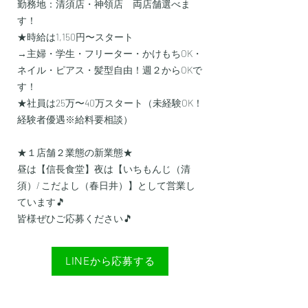
勤務地：清須店・神領店 両店舗選べま
す！
★時給は1,150円〜スタート
​→主婦・学生・フリーター・かけもちOK・
ネイル・ピアス・髪型自由！週２からOKで
す！
​★社員は25万〜40万スタート（未経験OK！
経験者優遇※給料要相談）
★１店舗２業態の新業態★
昼は【信長食堂】夜は【いちもんじ（清
須）/ こだよし（春日井）】として営業し
ています🎵
​皆様ぜひご応募ください🎵
LINEから応募する